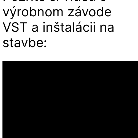
výrobnom závode
VST a inštalácii na
stavbe: